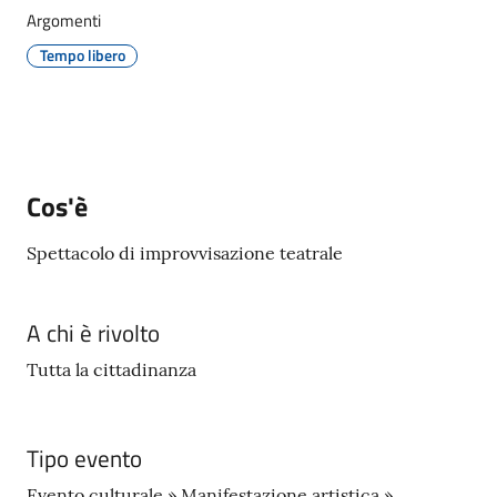
Giorgio
Argomenti
di
Tempo libero
Piano
Menu selezionato
Cos'è
Amministrazione
Trasparente
Spettacolo di improvvisazione teatrale
A
l
A chi è rivolto
b
o
Tutta la cittadinanza
P
r
e
Tipo evento
t
Evento culturale » Manifestazione artistica »