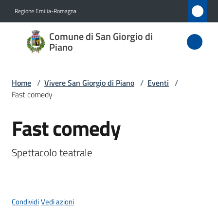
Vai al contenuto
Vai alla navigazione
Vai al footer
Regione Emilia-Romagna
Comune
Comune di San Giorgio di
di San
Piano
Giorgio
di Piano
Home
/
Vivere San Giorgio di Piano
/
Eventi
/
Fast comedy
Fast comedy
Amministrazione
Salta al contenuto
Novità
Spettacolo teatrale
Servizi
Vivere
Condividi
Vedi azioni
San