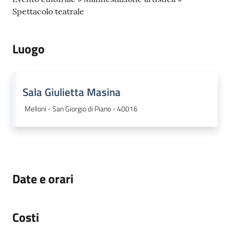
o
Spettacolo teatrale
r
i
o
Luogo
O
n
l
i
Sala Giulietta Masina
n
Melloni - San Giorgio di Piano - 40016
e
Tutti
gli
argomenti...
Date e orari
Seguici
Costi
su