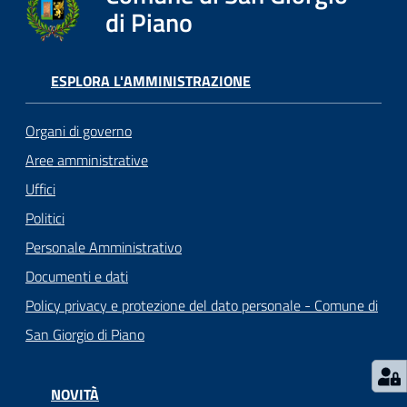
o
di Piano
r
i
o
ESPLORA L'AMMINISTRAZIONE
O
n
Organi di governo
l
i
Aree amministrative
n
Uffici
e
Politici
Personale Amministrativo
Tutti
Documenti e dati
gli
argomenti...
Policy privacy e protezione del dato personale - Comune di
San Giorgio di Piano
Seguici
NOVITÀ
su