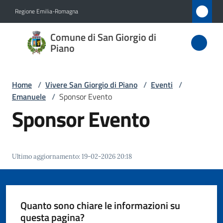
Vai al contenuto
Vai alla navigazione
Vai al footer
Regione Emilia-Romagna
Comune
Comune di San Giorgio di
di San
Piano
Giorgio
di Piano
Home
/
Vivere San Giorgio di Piano
/
Eventi
/
Emanuele
/
Sponsor Evento
Sponsor Evento
Amministrazione
Novità
Ultimo aggiornamento
:
19-02-2026 20:18
Servizi
Quanto sono chiare le informazioni su
Vivere
questa pagina?
San