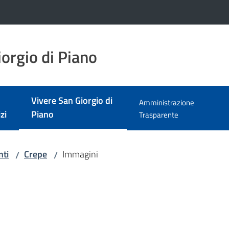
orgio di Piano
Vivere San Giorgio di
Amministrazione
Menu selezionato
zi
Piano
Trasparente
nti
Crepe
Immagini
/
/