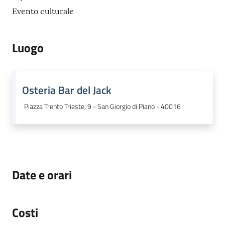
o
Evento culturale
r
i
o
Luogo
O
n
l
i
Osteria Bar del Jack
n
Piazza Trento Trieste, 9 - San Giorgio di Piano - 40016
e
Tutti
gli
argomenti...
Date e orari
Seguici
Costi
su