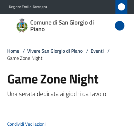
Vai al contenuto
Vai alla navigazione
Vai al footer
Regione Emilia-Romagna
Comune
Comune di San Giorgio di
di San
Piano
Giorgio
di Piano
Home
/
Vivere San Giorgio di Piano
/
Eventi
/
Game Zone Night
Game Zone Night
Amministrazione
Salta al contenuto
Novità
Una serata dedicata ai giochi da tavolo
Servizi
Vivere
Condividi
Vedi azioni
San