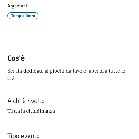
Giorgio
Argomenti
di
Tempo libero
Piano
Menu selezionato
Cos'è
Amministrazione
Trasparente
Serata dedicata ai giochi da tavolo, aperta a tutte le
età
A
l
b
A chi è rivolto
o
P
Tutta la cittadinanza
r
e
t
Tipo evento