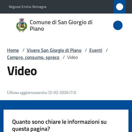
Vai al contenuto
Vai alla navigazione
Vai al footer
Regione Emilia-Romagna
Comune
Comune di San Giorgio di
di San
Piano
Giorgio
di Piano
Home
/
Vivere San Giorgio di Piano
/
Eventi
/
Compro, consumo, spreco
/
Video
Video
Amministrazione
Novità
Ultimo aggiornamento
:
12-02-2026 17:11
Servizi
Quanto sono chiare le informazioni su
Vivere
questa pagina?
San