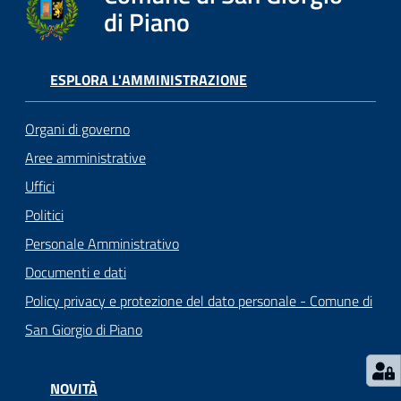
o
di Piano
r
i
o
ESPLORA L'AMMINISTRAZIONE
O
n
Organi di governo
l
i
Aree amministrative
n
Uffici
e
Politici
Personale Amministrativo
Tutti
Documenti e dati
gli
argomenti...
Policy privacy e protezione del dato personale - Comune di
San Giorgio di Piano
Seguici
NOVITÀ
su