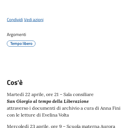
Giorgio
di
Piano
Condividi
Vedi azioni
Menu selezionato
Argomenti
Tempo libero
Amministrazione
Trasparente
A
Cos'è
l
b
Martedì 22 aprile, ore 21 – Sala consiliare
o
San Giorgio al tempo della Liberazione
P
attraverso i documenti di archivio a cura di Anna Fini
r
con le letture di Evelina Volta
e
t
Mercoledì 23 aprile, ore 9 – Scuola materna Aurora