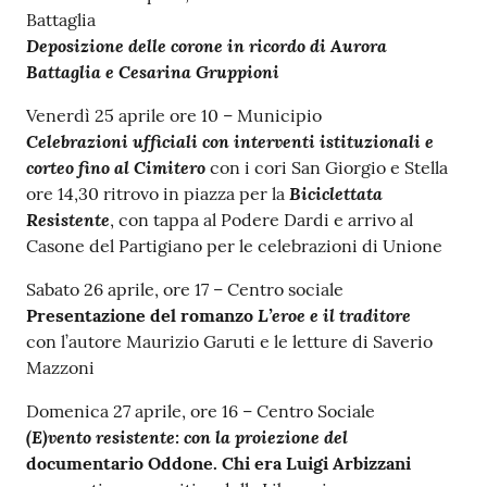
o
Battaglia
r
Deposizione delle corone in ricordo di Aurora
i
Battaglia e Cesarina Gruppioni
o
O
Venerdì 25 aprile ore 10 – Municipio
n
Celebrazioni ufficiali con interventi istituzionali e
l
corteo fino al Cimitero
con i cori San Giorgio e Stella
i
Biciclettata
ore 14,30 ritrovo in piazza per la
n
Resistente
, con tappa al Podere Dardi e arrivo al
e
Casone del Partigiano per le celebrazioni di Unione
Sabato 26 aprile, ore 17 – Centro sociale
Tutti
L’eroe e il traditore
Presentazione del romanzo
gli
con l’autore Maurizio Garuti e le letture di Saverio
argomenti...
Mazzoni
Domenica 27 aprile, ore 16 – Centro Sociale
(E)vento resistente: con la proiezione del
Seguici
documentario Oddone. Chi era Luigi Arbizzani
su