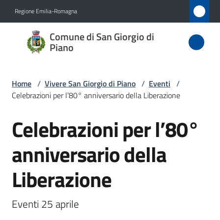
Vai al contenuto
Vai alla navigazione
Vai al footer
Regione Emilia-Romagna
Comune
Comune di San Giorgio di
di San
Piano
Giorgio
di Piano
Home
/
Vivere San Giorgio di Piano
/
Eventi
/
Celebrazioni per l’80° anniversario della Liberazione
Celebrazioni per l’80°
Amministrazione
Salta al contenuto
anniversario della
Novità
Liberazione
Servizi
Vivere
Eventi 25 aprile
San