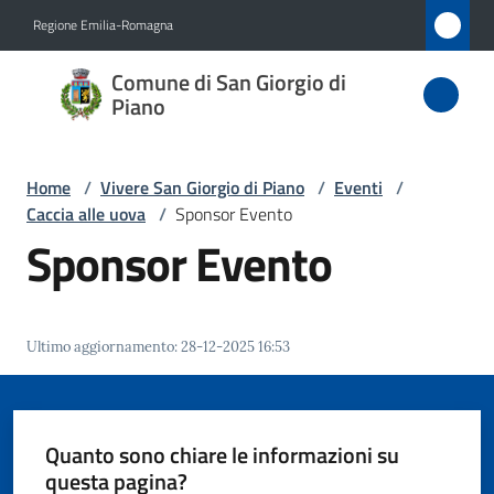
Vai al contenuto
Vai alla navigazione
Vai al footer
Regione Emilia-Romagna
Comune
Comune di San Giorgio di
di San
Piano
Giorgio
di Piano
Home
/
Vivere San Giorgio di Piano
/
Eventi
/
Caccia alle uova
/
Sponsor Evento
Sponsor Evento
Amministrazione
Novità
Ultimo aggiornamento
:
28-12-2025 16:53
Servizi
Quanto sono chiare le informazioni su
Vivere
questa pagina?
San