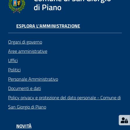
o
di Piano
r
i
o
ESPLORA L'AMMINISTRAZIONE
O
n
Organi di governo
l
i
Aree amministrative
n
Uffici
e
Politici
Personale Amministrativo
Tutti
Documenti e dati
gli
argomenti...
Policy privacy e protezione del dato personale - Comune di
San Giorgio di Piano
Seguici
NOVITÀ
su