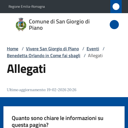
Vai al contenuto
Vai alla navigazione
Vai al footer
Regione Emilia-Romagna
Comune
Comune di San Giorgio di
di San
Piano
Giorgio
di Piano
Home
/
Vivere San Giorgio di Piano
/
Eventi
/
Benedetta Orlando in Come fai sbagli
/
Allegati
Allegati
Amministrazione
Novità
Ultimo aggiornamento
:
19-02-2026 20:26
Servizi
Quanto sono chiare le informazioni su
Vivere
questa pagina?
San