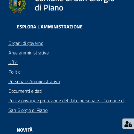
o
di Piano
r
i
o
ESPLORA L'AMMINISTRAZIONE
O
n
Organi di governo
l
i
Aree amministrative
n
Uffici
e
Politici
Personale Amministrativo
Tutti
Documenti e dati
gli
argomenti...
Policy privacy e protezione del dato personale - Comune di
San Giorgio di Piano
Seguici
NOVITÀ
su