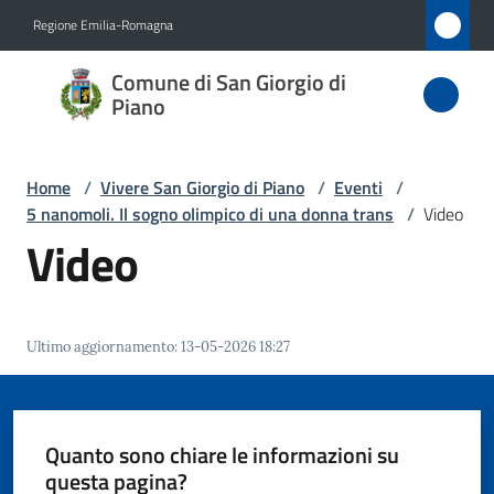
Vai al contenuto
Vai alla navigazione
Vai al footer
Regione Emilia-Romagna
Comune
Comune di San Giorgio di
di San
Piano
Giorgio
di Piano
Home
/
Vivere San Giorgio di Piano
/
Eventi
/
5 nanomoli. Il sogno olimpico di una donna trans
/
Video
Video
Amministrazione
Novità
Ultimo aggiornamento
:
13-05-2026 18:27
Servizi
Quanto sono chiare le informazioni su
Vivere
questa pagina?
San