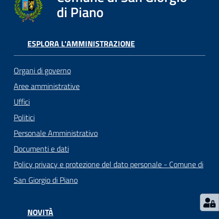
o
di Piano
r
i
o
ESPLORA L'AMMINISTRAZIONE
O
n
Organi di governo
l
i
Aree amministrative
n
Uffici
e
Politici
Personale Amministrativo
Tutti
Documenti e dati
gli
argomenti...
Policy privacy e protezione del dato personale - Comune di
San Giorgio di Piano
Seguici
NOVITÀ
su