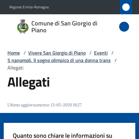
Vai al contenuto
Vai alla navigazione
Vai al footer
Regione Emilia-Romagna
Comune
Comune di San Giorgio di
di San
Piano
Giorgio
di Piano
Home
/
Vivere San Giorgio di Piano
/
Eventi
/
5 nanomoli. Il sogno olimpico di una donna trans
/
Allegati
Allegati
Amministrazione
Novità
Ultimo aggiornamento
:
13-05-2026 18:27
Servizi
Vivere
Quanto sono chiare le informazioni su
San