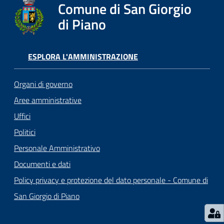
o
Comune di San Giorgio
r
di Piano
i
o
O
ESPLORA L'AMMINISTRAZIONE
n
l
Organi di governo
i
n
Aree amministrative
e
Uffici
Politici
Tutti
Personale Amministrativo
gli
Documenti e dati
argomenti...
Policy privacy e protezione del dato personale - Comune di
San Giorgio di Piano
Seguici
su