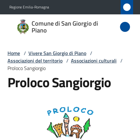
Vai al contenuto
Vai alla navigazione
Vai al footer
Regione Emilia-Romagna
Comune
Comune di San Giorgio di
di San
Piano
Giorgio
di Piano
Home
/
Vivere San Giorgio di Piano
/
Associazioni del territorio
/
Associazioni culturali
/
Proloco Sangiorgio
Proloco Sangiorgio
Amministrazione
Novità
Servizi
Vivere
San