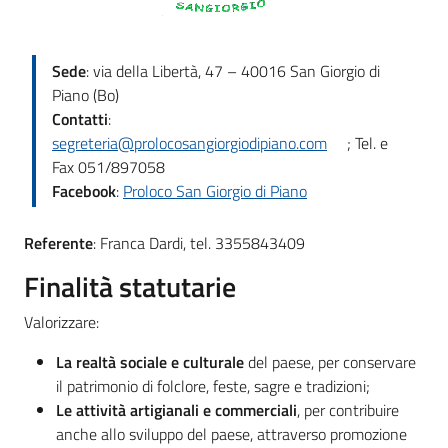
Giorgio
di
Piano
Sede
: via della Libertà, 47 – 40016 San Giorgio di
Menu selezionato
Piano (Bo)
Contatti
:
segreteria@prolocosangiorgiodipiano.com
; Tel. e
Fax 051/897058
Amministrazione
Facebook
:
Proloco San Giorgio di Piano
Trasparente
Referente
: Franca Dardi, tel. 3355843409
A
Finalità statutarie
l
b
Valorizzare:
o
P
La realtà sociale e culturale
del paese, per conservare
r
il patrimonio di folclore, feste, sagre e tradizioni;
e
Le attività artigianali e commerciali
, per contribuire
t
anche allo sviluppo del paese, attraverso promozione