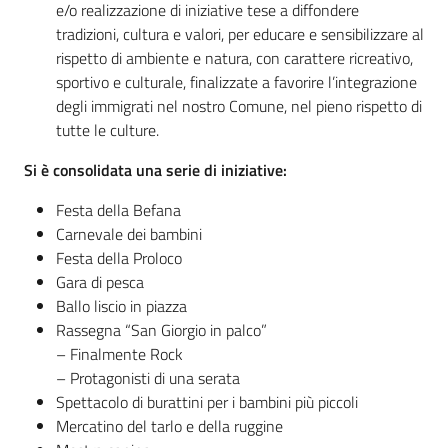
o
e/o realizzazione di iniziative tese a diffondere
r
tradizioni, cultura e valori, per educare e sensibilizzare al
i
rispetto di ambiente e natura, con carattere ricreativo,
o
sportivo e culturale, finalizzate a favorire l’integrazione
O
degli immigrati nel nostro Comune, nel pieno rispetto di
n
tutte le culture.
l
Si è consolidata una serie di iniziative:
i
n
Festa della Befana
e
Carnevale dei bambini
Festa della Proloco
Tutti
Gara di pesca
gli
Ballo liscio in piazza
argomenti...
Rassegna “San Giorgio in palco”
– Finalmente Rock
– Protagonisti di una serata
Spettacolo di burattini per i bambini più piccoli
Seguici
Mercatino del tarlo e della ruggine
su