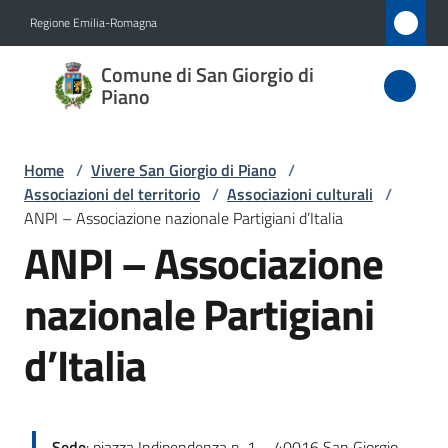
Vai al contenuto
Vai alla navigazione
Vai al footer
Regione Emilia-Romagna
Comune
Comune di San Giorgio di
di San
Piano
Giorgio
di Piano
Home
/
Vivere San Giorgio di Piano
/
Associazioni del territorio
/
Associazioni culturali
/
ANPI – Associazione nazionale Partigiani d’Italia
ANPI – Associazione
Amministrazione
nazionale Partigiani
Novità
d’Italia
Servizi
Vivere
San
Sede
: piazza Indipendenza n. 1 – 40016 San Giorgio