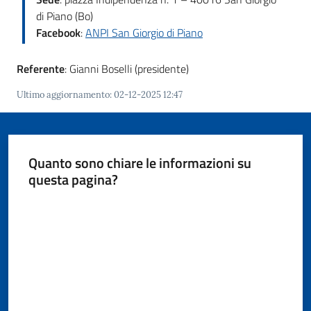
Giorgio
di Piano (Bo)
di
Facebook
:
ANPI San Giorgio di Piano
Piano
Menu selezionato
Referente
: Gianni Boselli (presidente)
Ultimo aggiornamento
:
02-12-2025 12:47
Amministrazione
Trasparente
Quanto sono chiare le informazioni su
questa pagina?
A
l
Valuta da 1 a 5 stelle
b
o
P
r
e
t