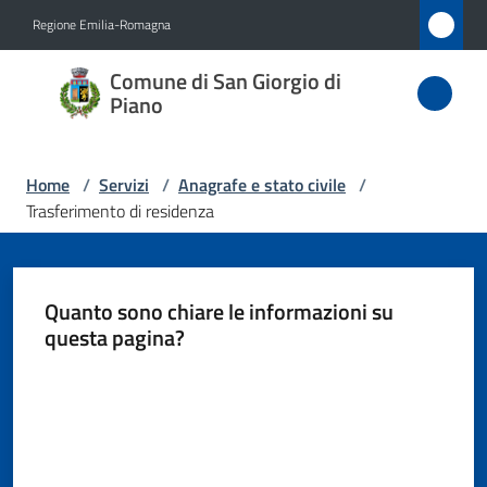
Vai al contenuto
Vai alla navigazione
Vai al footer
Regione Emilia-Romagna
Comune
Comune di San Giorgio di
di San
Piano
Giorgio
di Piano
Home
/
Servizi
/
Anagrafe e stato civile
/
Trasferimento di residenza
Amministrazione
Quanto sono chiare le informazioni su
Novità
questa pagina?
Valuta da 1 a 5 stelle
Servizi
Menu selezionato
Vivere
San