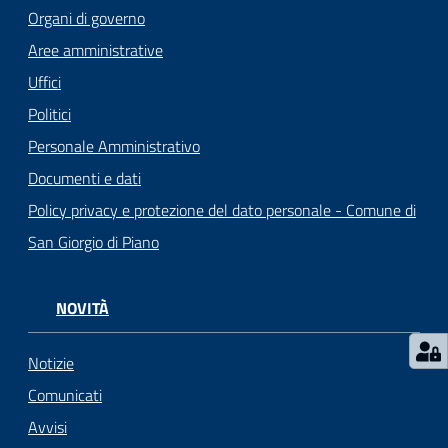
o
Organi di governo
r
Aree amministrative
i
o
Uffici
O
Politici
n
Personale Amministrativo
l
i
Documenti e dati
n
Policy privacy e protezione del dato personale - Comune di
e
San Giorgio di Piano
Tutti
gli
NOVITÀ
argomenti...
Notizie
Comunicati
Seguici
Avvisi
su