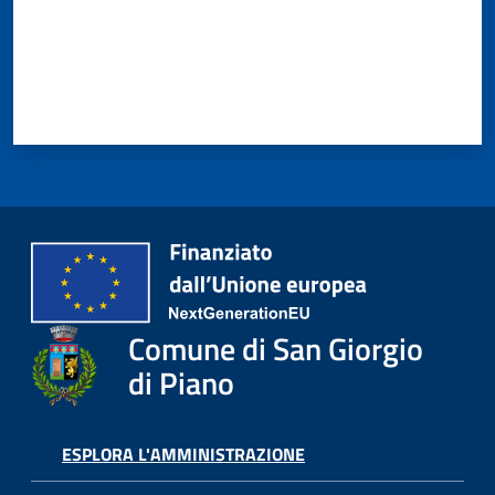
Giorgio
di
Piano
Amministrazione
Trasparente
A
l
Comune di San Giorgio
b
o
di Piano
P
r
e
ESPLORA L'AMMINISTRAZIONE
t