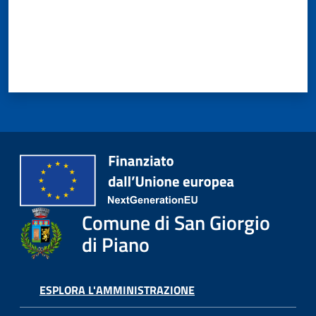
Giorgio
di
Piano
Amministrazione
Trasparente
A
l
Comune di San Giorgio
b
o
di Piano
P
r
e
ESPLORA L'AMMINISTRAZIONE
t