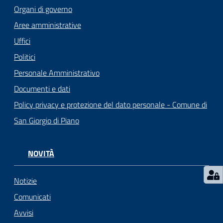
o
Organi di governo
r
Aree amministrative
i
o
Uffici
O
Politici
n
Personale Amministrativo
l
i
Documenti e dati
n
Policy privacy e protezione del dato personale - Comune di
e
San Giorgio di Piano
Tutti
gli
NOVITÀ
argomenti...
Notizie
Comunicati
Seguici
Avvisi
su