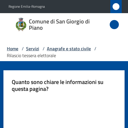
Vai al contenuto
Vai alla navigazione
Vai al footer
Regione Emilia-Romagna
Comune
Comune di San Giorgio di
di San
Piano
Giorgio
di Piano
Home
/
Servizi
/
Anagrafe e stato civile
/
Rilascio tessera elettorale
Amministrazione
Quanto sono chiare le informazioni su
Novità
questa pagina?
Valuta da 1 a 5 stelle
Servizi
Menu selezionato
Vivere
San