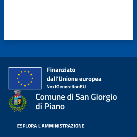
Giorgio
di
Piano
Amministrazione
Trasparente
A
l
Comune di San Giorgio
b
o
di Piano
P
r
e
ESPLORA L'AMMINISTRAZIONE
t