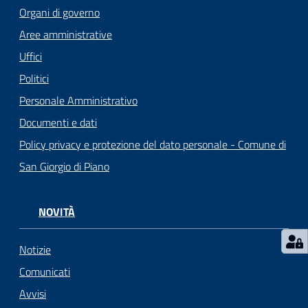
o
Organi di governo
r
Aree amministrative
i
o
Uffici
O
Politici
n
Personale Amministrativo
l
i
Documenti e dati
n
Policy privacy e protezione del dato personale - Comune di
e
San Giorgio di Piano
Tutti
gli
NOVITÀ
argomenti...
Notizie
Comunicati
Seguici
Avvisi
su