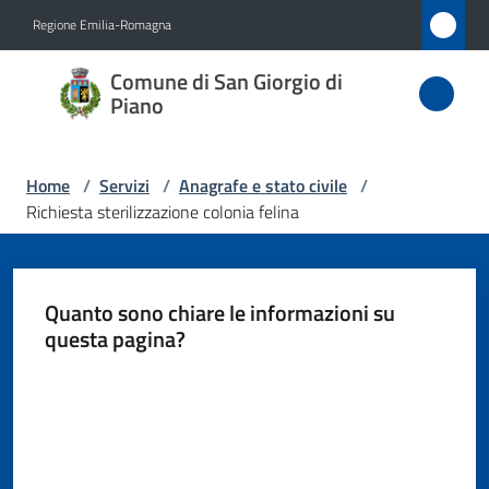
Vai al contenuto
Vai alla navigazione
Vai al footer
Regione Emilia-Romagna
Comune
Comune di San Giorgio di
di San
Piano
Giorgio
di Piano
Home
/
Servizi
/
Anagrafe e stato civile
/
Richiesta sterilizzazione colonia felina
Amministrazione
Quanto sono chiare le informazioni su
Novità
questa pagina?
Valuta da 1 a 5 stelle
Servizi
Menu selezionato
Vivere
San