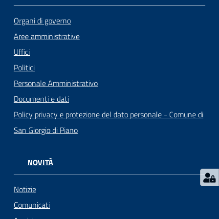
o
r
Organi di governo
i
Aree amministrative
o
O
Uffici
n
Politici
l
Personale Amministrativo
i
n
Documenti e dati
e
Policy privacy e protezione del dato personale - Comune di
San Giorgio di Piano
Tutti
gli
argomenti...
NOVITÀ
Notizie
Seguici
Comunicati
su