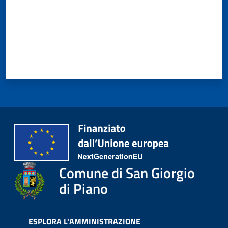
Giorgio
di
Piano
Amministrazione
Trasparente
A
l
b
Comune di San Giorgio
o
P
di Piano
r
e
t
ESPLORA L'AMMINISTRAZIONE