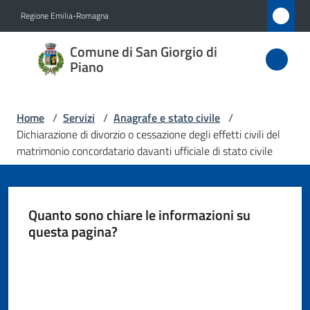
Vai al contenuto
Vai alla navigazione
Vai al footer
Regione Emilia-Romagna
Comune
Comune di San Giorgio di
di San
Piano
Giorgio
di Piano
Home
/
Servizi
/
Anagrafe e stato civile
/
Dichiarazione di divorzio o cessazione degli effetti civili del
matrimonio concordatario davanti ufficiale di stato civile
Amministrazione
Novità
Quanto sono chiare le informazioni su
questa pagina?
Servizi
Valuta da 1 a 5 stelle
Menu selezionato
Vivere
San