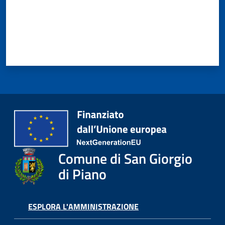
Giorgio
di
Piano
Amministrazione
Trasparente
A
l
Comune di San Giorgio
b
o
di Piano
P
r
e
ESPLORA L'AMMINISTRAZIONE
t