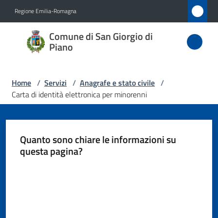
Vai al contenuto
Vai alla navigazione
Vai al footer
Regione Emilia-Romagna
Comune
Comune di San Giorgio di
di San
Piano
Giorgio
di Piano
Home
/
Servizi
/
Anagrafe e stato civile
/
Carta di identità elettronica per minorenni
Amministrazione
Quanto sono chiare le informazioni su
Novità
questa pagina?
Valuta da 1 a 5 stelle
Servizi
Menu selezionato
Vivere
San