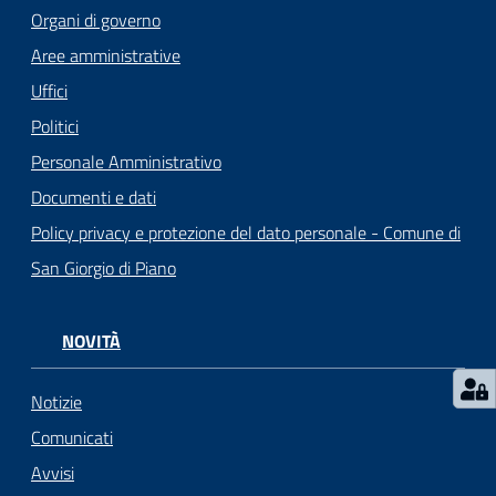
o
Organi di governo
r
Aree amministrative
i
o
Uffici
O
Politici
n
Personale Amministrativo
l
i
Documenti e dati
n
Policy privacy e protezione del dato personale - Comune di
e
San Giorgio di Piano
Tutti
gli
NOVITÀ
argomenti...
Notizie
Comunicati
Seguici
Avvisi
su