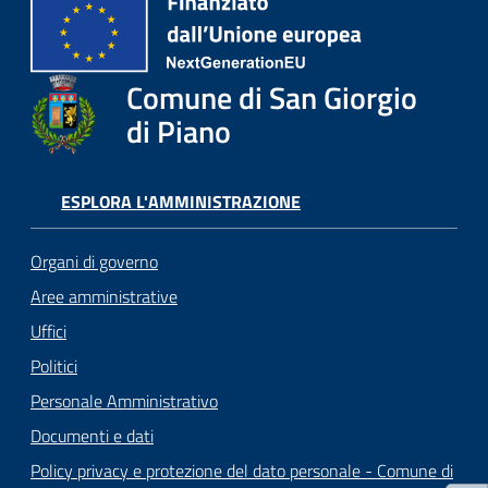
o
r
i
o
Comune di San Giorgio
O
di Piano
n
l
i
ESPLORA L'AMMINISTRAZIONE
n
e
Organi di governo
Aree amministrative
Tutti
Uffici
gli
argomenti...
Politici
Personale Amministrativo
Documenti e dati
Seguici
Policy privacy e protezione del dato personale - Comune di
su