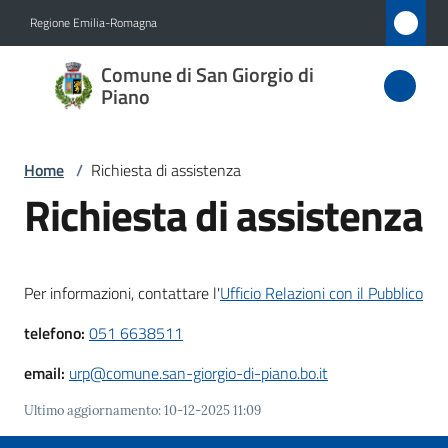
Vai al contenuto
Vai alla navigazione
Vai al footer
Regione Emilia-Romagna
Comune
Comune di San Giorgio di
di San
Piano
Giorgio
di Piano
Home
/
Richiesta di assistenza
Richiesta di assistenza
Amministrazione
Per informazioni, contattare l'
Ufficio Relazioni con il Pubblico
Novità
telefono:
051 6638511
Servizi
email:
urp@comune.san-giorgio-di-piano.bo.it
Vivere
Ultimo aggiornamento
:
10-12-2025 11:09
San