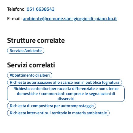
Giorgio
Telefono
:
051 6638543
di
Piano
E-mail
:
ambiente@comune.san-giorgio-di-piano.bo.it
Strutture correlate
Servizio Ambiente
Amministrazione
Trasparente
Servizi correlati
Abbattimento di alberi
A
Richiesta autorizzazione allo scarico non in pubblica fognatura
l
Richiesta contenitori per raccolta differenziate e non utenze
b
domestiche / commercianti comprese le segnalazioni di
disservizi
o
Richiesta di compostiera per autocompostaggio
P
Richiesta interventi sul territorio in materia ambientale
r
e
t