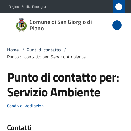
Vai al contenuto
Vai alla navigazione
Vai al footer
Regione Emilia-Romagna
Comune
Comune di San Giorgio di
di San
Piano
Giorgio
di Piano
Home
/
Punti di contatto
/
Punto di contatto per: Servizio Ambiente
Punto di contatto per:
Amministrazione
Salta al contenuto
Servizio Ambiente
Novità
Servizi
Condividi
Vedi azioni
Vivere
Contatti
San