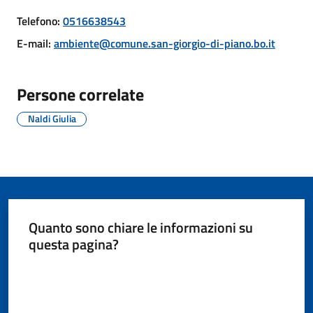
Giorgio
Telefono
:
0516638543
di
Piano
E-mail
:
ambiente@comune.san-giorgio-di-piano.bo.it
Persone correlate
Naldi Giulia
Amministrazione
Trasparente
A
l
b
Quanto sono chiare le informazioni su
o
questa pagina?
P
r
Valuta da 1 a 5 stelle
e
t