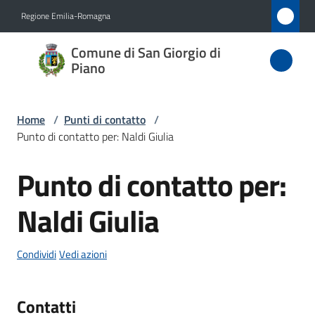
Vai al contenuto
Vai alla navigazione
Vai al footer
Regione Emilia-Romagna
Comune
Comune di San Giorgio di
di San
Piano
Giorgio
di Piano
Home
/
Punti di contatto
/
Punto di contatto per: Naldi Giulia
Punto di contatto per:
Amministrazione
Salta al contenuto
Naldi Giulia
Novità
Servizi
Condividi
Vedi azioni
Vivere
Contatti
San