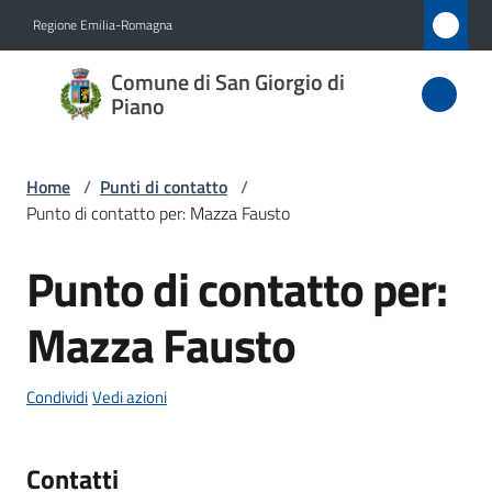
Vai al contenuto
Vai alla navigazione
Vai al footer
Regione Emilia-Romagna
Comune
Comune di San Giorgio di
di San
Piano
Giorgio
di Piano
Home
/
Punti di contatto
/
Punto di contatto per: Mazza Fausto
Punto di contatto per:
Amministrazione
Salta al contenuto
Mazza Fausto
Novità
Servizi
Condividi
Vedi azioni
Vivere
Contatti
San