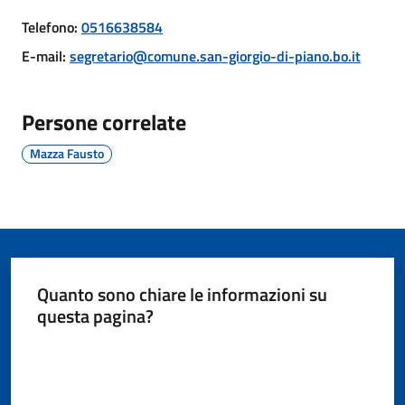
Giorgio
Telefono
:
0516638584
di
Piano
E-mail
:
segretario@comune.san-giorgio-di-piano.bo.it
Persone correlate
Mazza Fausto
Amministrazione
Trasparente
A
l
b
Quanto sono chiare le informazioni su
o
questa pagina?
P
r
Valuta da 1 a 5 stelle
e
t