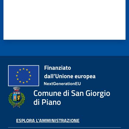
o
r
i
o
O
n
l
i
n
e
Tutti
gli
Comune di San Giorgio
argomenti...
di Piano
Seguici
ESPLORA L'AMMINISTRAZIONE
su