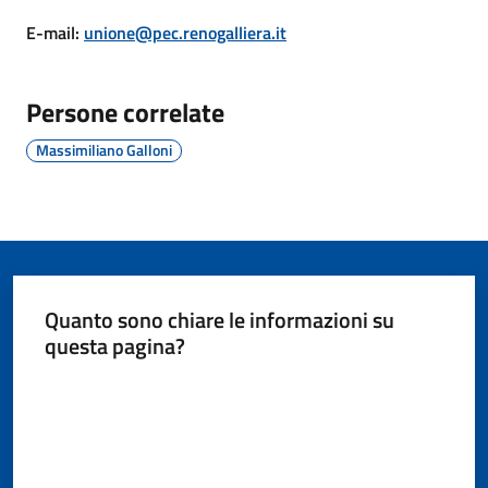
Giorgio
E-mail
:
unione@pec.renogalliera.it
di
Piano
Persone correlate
Massimiliano Galloni
Amministrazione
Trasparente
A
l
Quanto sono chiare le informazioni su
b
questa pagina?
o
Valuta da 1 a 5 stelle
P
r
e
t