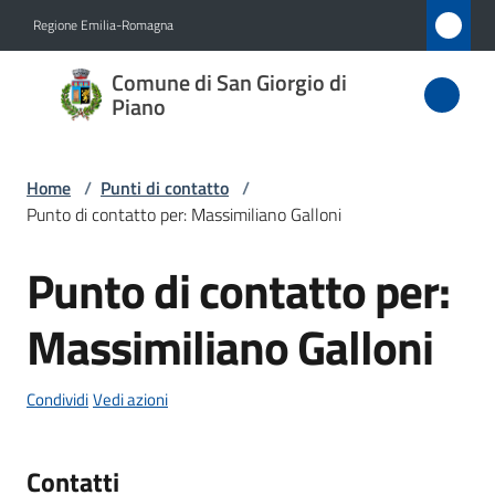
Vai al contenuto
Vai alla navigazione
Vai al footer
Regione Emilia-Romagna
Comune
Comune di San Giorgio di
di San
Piano
Giorgio
di Piano
Home
/
Punti di contatto
/
Punto di contatto per: Massimiliano Galloni
Punto di contatto per:
Amministrazione
Salta al contenuto
Massimiliano Galloni
Novità
Servizi
Condividi
Vedi azioni
Vivere
Contatti
San