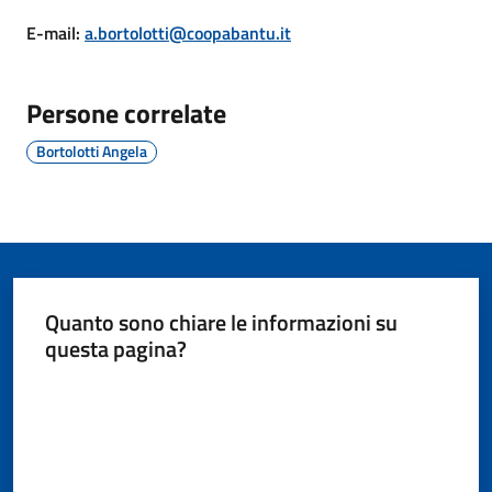
Giorgio
E-mail
:
a.bortolotti@coopabantu.it
di
Piano
Persone correlate
Bortolotti Angela
Amministrazione
Trasparente
A
l
Quanto sono chiare le informazioni su
b
questa pagina?
o
Valuta da 1 a 5 stelle
P
r
e
t