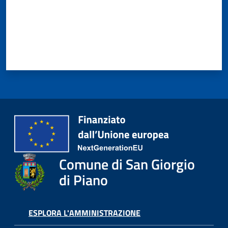
o
r
i
o
O
n
l
i
n
e
Tutti
gli
Comune di San Giorgio
argomenti...
di Piano
Seguici
ESPLORA L'AMMINISTRAZIONE
su