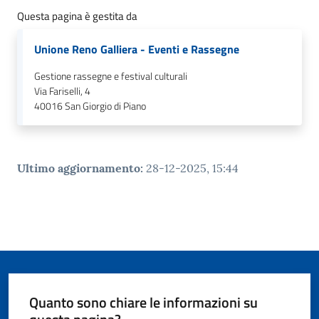
o
Questa pagina è gestita da
r
i
Unione Reno Galliera - Eventi e Rassegne
o
O
Gestione rassegne e festival culturali
n
Via Fariselli, 4
l
40016
San Giorgio di Piano
i
n
e
Ultimo aggiornamento
:
28-12-2025, 15:44
Tutti
gli
argomenti...
Seguici
Quanto sono chiare le informazioni su
su