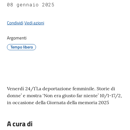
Giorgio
08 gennaio 2025
di
Piano
Condividi
Vedi azioni
Argomenti
Tempo libero
Amministrazione
Trasparente
A
l
Contenuto
Venerdì 24/1’La deportazione femminile. Storie di
b
donne’ e mostra ‘Non era giusto far niente’ 10/1-17/2,
o
in occasione della Giornata della memoria 2025
P
r
e
A cura di
t