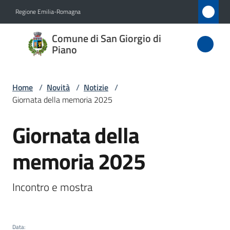
Vai al contenuto
Vai alla navigazione
Vai al footer
Regione Emilia-Romagna
Comune
Comune di San Giorgio di
di San
Piano
Giorgio
di Piano
Home
/
Novità
/
Notizie
/
Giornata della memoria 2025
Giornata della
Amministrazione
Salta al contenuto
memoria 2025
Novità
Menu selezionato
Servizi
Incontro e mostra
Vivere
San
Data
: