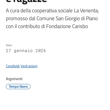
Giorgio
di
A cura della cooperativa sociale La Venenta, 
Piano
promosso dal Comune San Giorgio di Piano 
con il contributo di Fondazione Carisbo
Amministrazione
Data
:
27 gennaio 2026
Trasparente
A
Condividi
Vedi azioni
l
b
Argomenti
o
Tempo libero
P
r
e
t