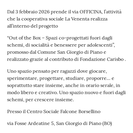
o
r
Contenuto
Dal 3 febbraio 2026 prende il via OFFICINA, l’attività
i
che la cooperativa sociale La Venenta realizza
o
all’interno del progetto
O
n
“Out of the Box – Spazi co-progettati fuori dagli
l
schemi, di socialità e benessere per adolescenti”,
i
promosso dal Comune San Giorgio di Piano e
n
realizzato grazie al contributo di Fondazione Carisbo .
e
Uno spazio pensato per ragazzi dove giocare,
sperimentare, progettare, studiare, proporre… e
Tutti
soprattutto stare insieme, anche in orario serale, in
gli
modo libero e creativo. Uno spazio nuovo e fuori dagli
argomenti...
schemi, per crescere insieme.
Presso il Centro Sociale Falcone Borsellino
Seguici
via Fosse Ardeatine 5, San Giorgio di Piano (BO)
su