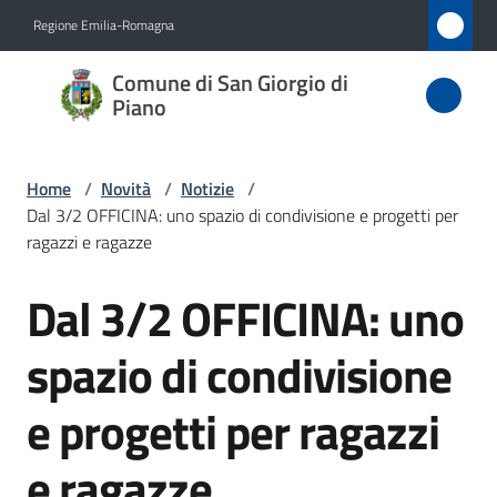
Vai al contenuto
Vai alla navigazione
Vai al footer
Regione Emilia-Romagna
Comune
Comune di San Giorgio di
di San
Piano
Giorgio
di Piano
Home
/
Novità
/
Notizie
/
Dal 3/2 OFFICINA: uno spazio di condivisione e progetti per
ragazzi e ragazze
Amministrazione
Dal 3/2 OFFICINA: uno
Salta al contenuto
Novità
spazio di condivisione
Menu selezionato
Servizi
e progetti per ragazzi
Vivere
e ragazze
San