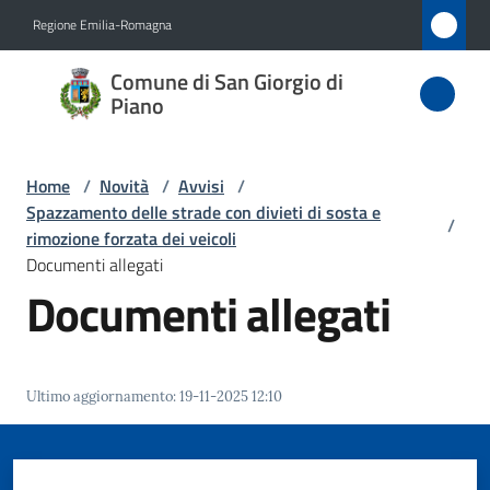
Vai al contenuto
Vai alla navigazione
Vai al footer
Regione Emilia-Romagna
Comune
Comune di San Giorgio di
di San
Piano
Giorgio
di Piano
Home
/
Novità
/
Avvisi
/
Spazzamento delle strade con divieti di sosta e
/
rimozione forzata dei veicoli
Documenti allegati
Amministrazione
Documenti allegati
Novità
Menu selezionato
Servizi
Ultimo aggiornamento
:
19-11-2025 12:10
Vivere
San