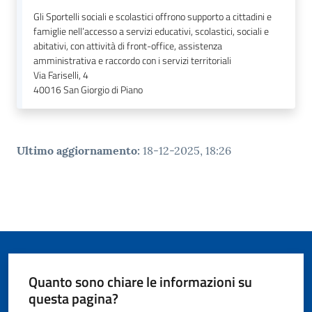
o
Gli Sportelli sociali e scolastici offrono supporto a cittadini e
r
famiglie nell’accesso a servizi educativi, scolastici, sociali e
i
abitativi, con attività di front-office, assistenza
o
amministrativa e raccordo con i servizi territoriali
O
Via Fariselli, 4
n
40016
San Giorgio di Piano
l
i
n
Ultimo aggiornamento
:
18-12-2025, 18:26
e
Tutti
gli
argomenti...
Quanto sono chiare le informazioni su
Seguici
questa pagina?
su