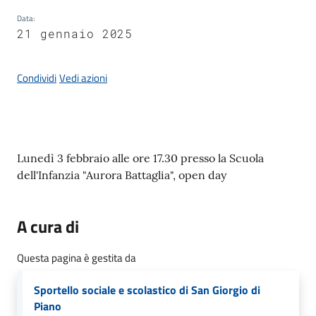
Giorgio
Data
:
di
21 gennaio 2025
Piano
Condividi
Vedi azioni
Amministrazione
Trasparente
Contenuto
Lunedì 3 febbraio alle ore 17.30 presso la Scuola
dell'Infanzia "Aurora Battaglia", open day
A
l
b
A cura di
o
P
Questa pagina è gestita da
r
e
Sportello sociale e scolastico di San Giorgio di
t
Piano