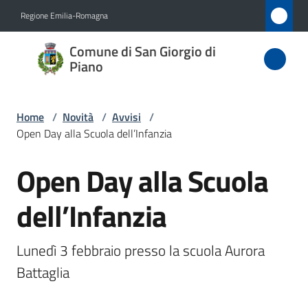
Vai al contenuto
Vai alla navigazione
Vai al footer
Regione Emilia-Romagna
Comune
Comune di San Giorgio di
di San
Piano
Giorgio
di Piano
Home
/
Novità
/
Avvisi
/
Open Day alla Scuola dell’Infanzia
Open Day alla Scuola
Amministrazione
Salta al contenuto
dell’Infanzia
Novità
Menu selezionato
Servizi
Lunedì 3 febbraio presso la scuola Aurora 
Battaglia
Vivere
San