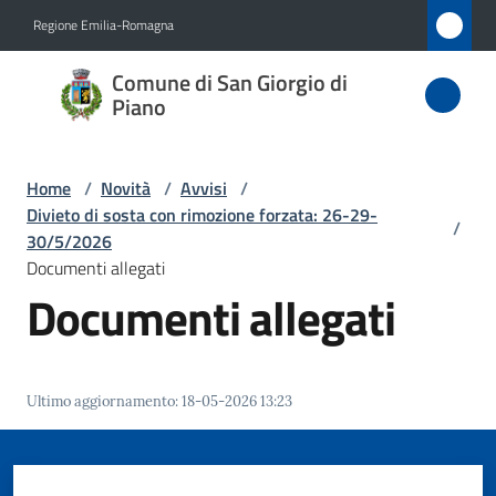
Vai al contenuto
Vai alla navigazione
Vai al footer
Regione Emilia-Romagna
Comune
Comune di San Giorgio di
di San
Piano
Giorgio
di Piano
Home
/
Novità
/
Avvisi
/
Divieto di sosta con rimozione forzata: 26-29-
/
30/5/2026
Documenti allegati
Amministrazione
Documenti allegati
Novità
Menu selezionato
Servizi
Ultimo aggiornamento
:
18-05-2026 13:23
Vivere
San