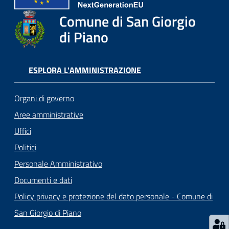
o
r
Comune di San Giorgio
i
di Piano
o
O
n
ESPLORA L'AMMINISTRAZIONE
l
i
Organi di governo
n
e
Aree amministrative
Uffici
Tutti
Politici
gli
Personale Amministrativo
argomenti...
Documenti e dati
Policy privacy e protezione del dato personale - Comune di
San Giorgio di Piano
Seguici
su