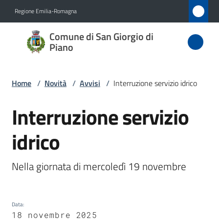
Vai al contenuto
Vai alla navigazione
Vai al footer
Regione Emilia-Romagna
Comune
Comune di San Giorgio di
di San
Piano
Giorgio
di Piano
Home
/
Novità
/
Avvisi
/
Interruzione servizio idrico
Interruzione servizio
Salta al contenuto
Amministrazione
idrico
Novità
Menu selezionato
Nella giornata di mercoledì 19 novembre
Servizi
Vivere
Data
:
San
18 novembre 2025