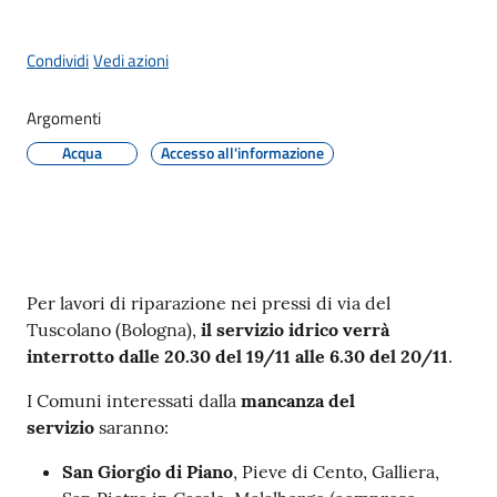
Giorgio
di
Condividi
Vedi azioni
Piano
Argomenti
Acqua
Accesso all'informazione
Amministrazione
Trasparente
A
Contenuto
Per lavori di riparazione nei pressi di via del
l
Tuscolano (Bologna),
il servizio idrico verrà
b
interrotto dalle 20.30 del 19/11 alle 6.30 del 20/11
.
o
P
I Comuni interessati dalla
mancanza del
r
servizio
saranno:
e
San Giorgio di Piano
, Pieve di Cento, Galliera,
t