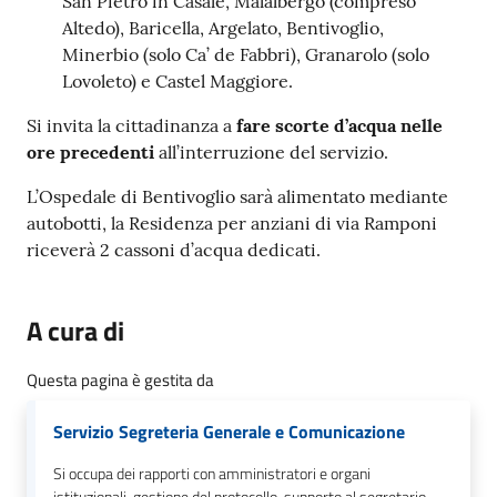
San Pietro in Casale, Malalbergo (compreso
o
Altedo), Baricella, Argelato, Bentivoglio,
r
Minerbio (solo Ca’ de Fabbri), Granarolo (solo
i
Lovoleto) e Castel Maggiore.
o
O
Si invita la cittadinanza a
fare scorte d’acqua nelle
n
ore precedenti
all’interruzione del servizio.
l
i
L’Ospedale di Bentivoglio sarà alimentato mediante
n
autobotti, la Residenza per anziani di via Ramponi
e
riceverà 2 cassoni d’acqua dedicati.
Tutti
A cura di
gli
argomenti...
Questa pagina è gestita da
Servizio Segreteria Generale e Comunicazione
Seguici
Si occupa dei rapporti con amministratori e organi
su