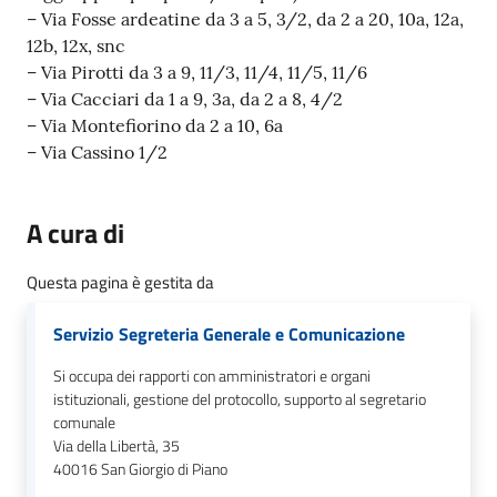
o
– Via Fosse ardeatine da 3 a 5, 3/2, da 2 a 20, 10a, 12a,
r
12b, 12x, snc
i
– Via Pirotti da 3 a 9, 11/3, 11/4, 11/5, 11/6
o
– Via Cacciari da 1 a 9, 3a, da 2 a 8, 4/2
O
– Via Montefiorino da 2 a 10, 6a
n
– Via Cassino 1/2
l
i
n
A cura di
e
Questa pagina è gestita da
Tutti
Servizio Segreteria Generale e Comunicazione
gli
argomenti...
Si occupa dei rapporti con amministratori e organi
istituzionali, gestione del protocollo, supporto al segretario
comunale
Via della Libertà, 35
Seguici
40016
San Giorgio di Piano
su