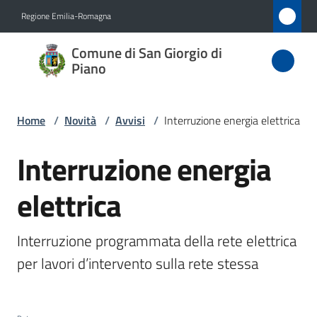
Vai al contenuto
Vai alla navigazione
Vai al footer
Regione Emilia-Romagna
Comune
Comune di San Giorgio di
di San
Piano
Giorgio
di Piano
Home
/
Novità
/
Avvisi
/
Interruzione energia elettrica
Interruzione energia
Salta al contenuto
Amministrazione
elettrica
Novità
Menu selezionato
Interruzione programmata della rete elettrica 
Servizi
per lavori d’intervento sulla rete stessa
Vivere
San