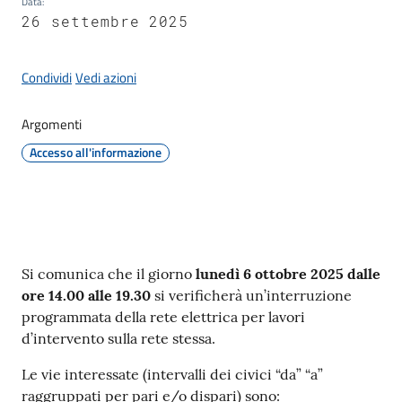
Data
:
Giorgio
26 settembre 2025
di
Piano
Condividi
Vedi azioni
Argomenti
Accesso all'informazione
Amministrazione
Trasparente
A
l
Contenuto
Si comunica che il giorno
lunedì 6 ottobre 2025 dalle
b
ore 14.00 alle 19.30
si verificherà un’interruzione
o
programmata della rete elettrica per lavori
P
d’intervento sulla rete stessa.
r
e
Le vie interessate (intervalli dei civici “da” “a”
t
raggruppati per pari e/o dispari) sono: