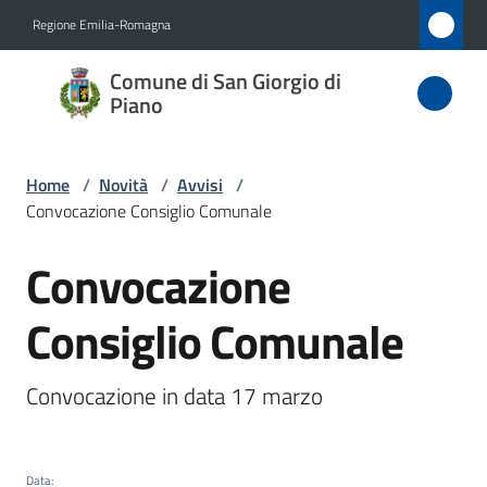
Vai al contenuto
Vai alla navigazione
Vai al footer
Regione Emilia-Romagna
Comune
Comune di San Giorgio di
di San
Piano
Giorgio
di Piano
Home
/
Novità
/
Avvisi
/
Convocazione Consiglio Comunale
Convocazione
Amministrazione
Salta al contenuto
Consiglio Comunale
Novità
Menu selezionato
Servizi
Convocazione in data 17 marzo
Vivere
San
Data
: