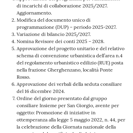
o
di incarichi di collaborazione 2025/2027.
r
Aggiornamento.
i
Modifica del documento unico di
o
programmazione (DUP) – periodo 2025-2027.
O
Variazione di bilancio 2025/2027.
n
Nomina Revisore dei conti 2025 – 2028.
l
Approvazione del progetto unitario e del relativo
i
schema di convenzione urbanistica dell’area n.4
n
del regolamento urbanistico edilizio (RUE) posta
e
nella frazione Gherghenzano, località Ponte
Rosso.
Tutti
Approvazione dei verbali della seduta consiliare
gli
del 16 dicembre 2024.
argomenti...
Ordine del giorno presentato dal gruppo
consiliare Insieme per San Giorgio, avente per
oggetto: Promozione di iniziative in
ottemperanza alla legge 5 maggio 2022, n. 44, per
Seguici
la celebrazione della Giornata nazionale della
su