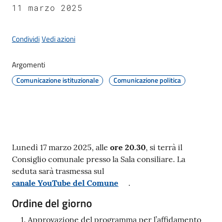
Giorgio
11 marzo 2025
di
Piano
Condividi
Vedi azioni
Argomenti
Comunicazione istituzionale
Comunicazione politica
Amministrazione
Trasparente
A
l
Contenuto
Lunedì 17 marzo 2025, alle
ore 20.30
, si terrà il
b
Consiglio comunale presso la Sala consiliare. La
o
seduta sarà trasmessa sul
P
canale YouTube del Comune
.
r
e
Ordine del giorno
t
Approvazione del programma per l’affidamento