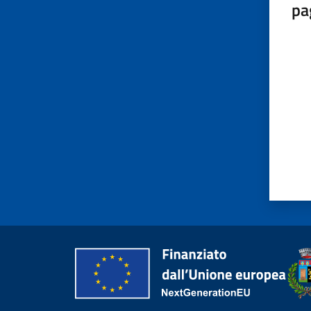
pa
Valut