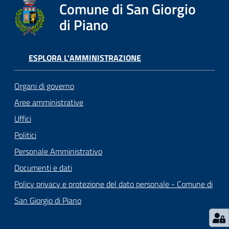
o
Comune di San Giorgio
r
di Piano
i
o
O
ESPLORA L'AMMINISTRAZIONE
n
l
Organi di governo
i
n
Aree amministrative
e
Uffici
Politici
Tutti
Personale Amministrativo
gli
Documenti e dati
argomenti...
Policy privacy e protezione del dato personale - Comune di
San Giorgio di Piano
Seguici
su