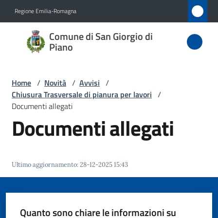
Vai al contenuto
Vai alla navigazione
Vai al footer
Regione Emilia-Romagna
Comune
Comune di San Giorgio di
di San
Piano
Giorgio
di Piano
Home
/
Novità
/
Avvisi
/
Chiusura Trasversale di pianura per lavori
/
Documenti allegati
Documenti allegati
Amministrazione
Novità
Menu selezionato
Ultimo aggiornamento
:
28-12-2025 15:43
Servizi
Vivere
Quanto sono chiare le informazioni su
San