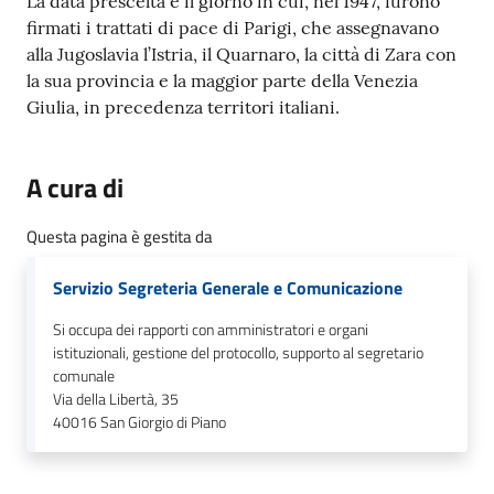
La data prescelta è il giorno in cui, nel 1947, furono
o
firmati i trattati di pace di Parigi, che assegnavano
r
alla Jugoslavia l’Istria, il Quarnaro, la città di Zara con
i
la sua provincia e la maggior parte della Venezia
o
Giulia, in precedenza territori italiani.
O
n
l
A cura di
i
n
Questa pagina è gestita da
e
Servizio Segreteria Generale e Comunicazione
Tutti
Si occupa dei rapporti con amministratori e organi
gli
istituzionali, gestione del protocollo, supporto al segretario
argomenti...
comunale
Via della Libertà, 35
40016
San Giorgio di Piano
Seguici
su