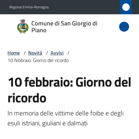
Vai al contenuto
Vai alla navigazione
Vai al footer
Regione Emilia-Romagna
Comune
Comune di San Giorgio di
di San
Piano
Giorgio
di Piano
Home
/
Novità
/
Avvisi
/
10 febbraio: Giorno del ricordo
10 febbraio: Giorno del
Amministrazione
Salta al contenuto
ricordo
Novità
Menu selezionato
Servizi
In memoria delle vittime delle foibe e degli 
esuli istriani, giuliani e dalmati
Vivere
San