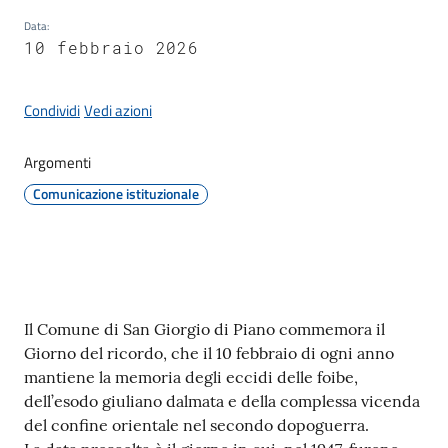
Giorgio
Data
:
di
10 febbraio 2026
Piano
Condividi
Vedi azioni
Argomenti
Amministrazione
Comunicazione istituzionale
Trasparente
A
l
b
Contenuto
Il Comune di San Giorgio di Piano commemora il
o
Giorno del ricordo, che il 10 febbraio di ogni anno
P
mantiene la memoria degli eccidi delle foibe,
r
dell’esodo giuliano dalmata e della complessa vicenda
e
del confine orientale nel secondo dopoguerra.
t