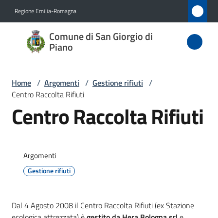
Vai al contenuto
Vai alla navigazione
Vai al footer
Regione Emilia-Romagna
Comune
Comune di San Giorgio di
di San
Piano
Giorgio
di Piano
Home
/
Argomenti
/
Gestione rifiuti
/
Centro Raccolta Rifiuti
Centro Raccolta Rifiuti
Amministrazione
Novità
Argomenti
Gestione rifiuti
Servizi
Vivere
Dal 4 Agosto 2008 il Centro Raccolta Rifiuti (ex Stazione
San
ecologica attrezzata) è
gestito da Hera Bologna srl
e