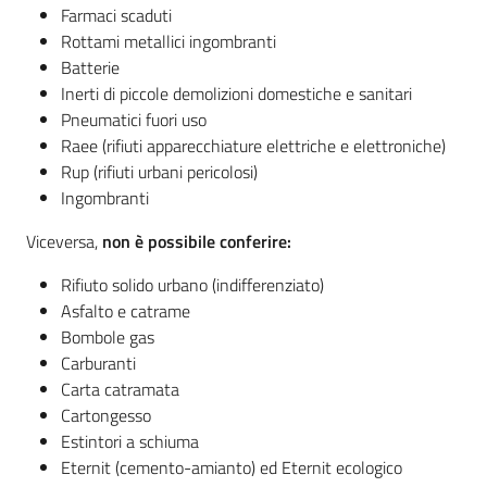
o
Farmaci scaduti
r
Rottami metallici ingombranti
i
Batterie
o
Inerti di piccole demolizioni domestiche e sanitari
O
Pneumatici fuori uso
n
Raee (rifiuti apparecchiature elettriche e elettroniche)
l
Rup (rifiuti urbani pericolosi)
i
Ingombranti
n
e
Viceversa,
non è possibile conferire:
Rifiuto solido urbano (indifferenziato)
Tutti
Asfalto e catrame
gli
Bombole gas
argomenti...
Carburanti
Menu selezionato
Carta catramata
Cartongesso
Estintori a schiuma
Seguici
Eternit (cemento-amianto) ed Eternit ecologico
su