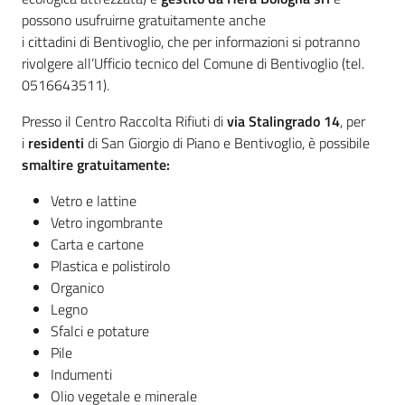
Giorgio
possono usufruirne gratuitamente anche
di
i cittadini di Bentivoglio, che per informazioni si potranno
Piano
rivolgere all’Ufficio tecnico del Comune di Bentivoglio (tel.
0516643511).
Presso il Centro Raccolta Rifiuti di
via Stalingrado 14
, per
i
residenti
di San Giorgio di Piano e Bentivoglio, è possibile
smaltire gratuitamente:
Amministrazione
Trasparente
Vetro e lattine
Vetro ingombrante
A
Carta e cartone
l
Plastica e polistirolo
b
Organico
o
Legno
P
Sfalci e potature
r
Pile
e
Indumenti
t
Olio vegetale e minerale