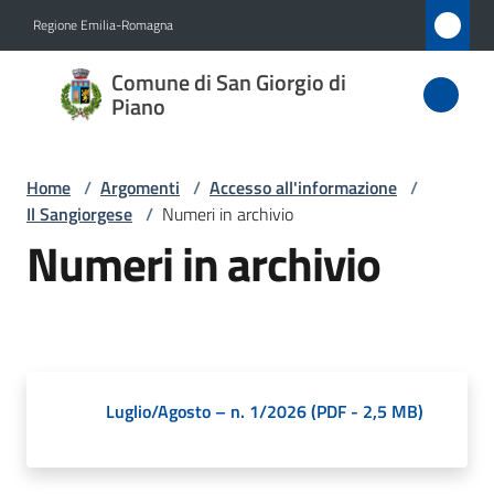
Vai al contenuto
Vai alla navigazione
Vai al footer
Regione Emilia-Romagna
Comune
Comune di San Giorgio di
di San
Piano
Giorgio
di Piano
Home
/
Argomenti
/
Accesso all'informazione
/
Il Sangiorgese
/
Numeri in archivio
Numeri in archivio
Amministrazione
Novità
Servizi
Luglio/Agosto – n. 1/2026
(
PDF
-
2,5 MB
)
Vivere
San