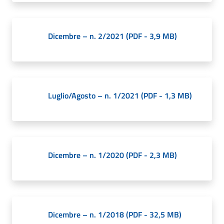
o
r
i
Dicembre – n. 2/2021
(
PDF
-
3,9 MB
)
o
O
n
l
i
Luglio/Agosto – n. 1/2021
(
PDF
-
1,3 MB
)
n
e
Tutti
gli
Dicembre – n. 1/2020
(
PDF
-
2,3 MB
)
argomenti...
Menu selezionato
Seguici
Dicembre – n. 1/2018
(
PDF
-
32,5 MB
)
su