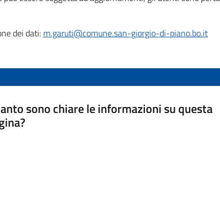
one dei dati:
m.garuti@comune.san-giorgio-di-piano.bo.it
anto sono chiare le informazioni su questa
gina?
a da 1 a 5 stelle