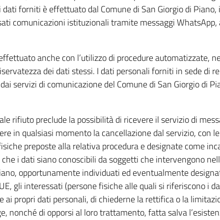
 dati forniti è effettuato dal Comune di San Giorgio di Piano, i
sati comunicazioni istituzionali tramite messaggi WhatsApp, ai 
effettuato anche con l’utilizzo di procedure automatizzate, ne
iservatezza dei dati stessi. I dati personali forniti in sede di
dai servizi di comunicazione del Comune di San Giorgio di Pian
uale rifiuto preclude la possibilità di ricevere il servizio di
edere in qualsiasi momento la cancellazione dal servizio, con l
isiche preposte alla relativa procedura e designate come incar
à che i dati siano conoscibili da soggetti che intervengono nell
iano, opportunamente individuati ed eventualmente designat
E, gli interessati (persone fisiche alle quali si riferiscono i 
edere ai propri dati personali, di chiederne la rettifica o la limi
ge, nonché di opporsi al loro trattamento, fatta salva l’esistenz