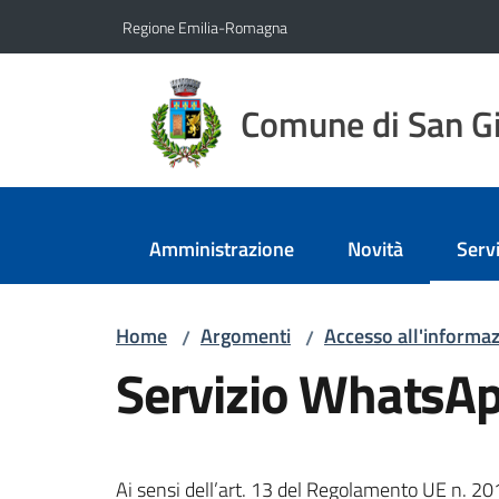
Vai al contenuto
Vai alla navigazione
Vai al footer
Regione Emilia-Romagna
Comune di San Gi
Amministrazione
Novità
Servi
Menu
Home
Argomenti
Accesso all'informa
/
/
Servizio WhatsApp
Ai sensi dell’art. 13 del Regolamento UE n. 201