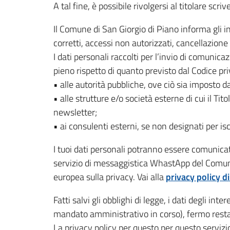
A tal fine, è possibile rivolgersi al titolare scri
Il Comune di San Giorgio di Piano informa gli in
corretti, accessi non autorizzati, cancellazione
I dati personali raccolti per l’invio di comunic
pieno rispetto di quanto previsto dal Codice pr
• alle autorità pubbliche, ove ciò sia imposto da
• alle strutture e/o società esterne di cui il Ti
newsletter;
• ai consulenti esterni, se non designati per is
I tuoi dati personali potranno essere comunicati
servizio di messaggistica WhastApp del Comune 
europea sulla privacy. Vai alla
privacy policy d
Fatti salvi gli obblighi di legge, i dati degli i
mandato amministrativo in corso), fermo restand
La privacy policy per questo per questo servizi