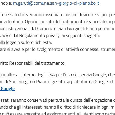
vendo a:
m.garuti@comune.san-giorgio-di-piano.bo.it
teressati che verranno osservate misure di sicurezza per preven
 involontaria. Ogni incaricato del trattamento è vincolato ai pr
azioni istituzionali del Comune di San Giorgio di Piano potrann
ivacy e dal Regolamento privacy, ai seguenti soggetti:
lla legge o su loro richiesta;
tolare si avvale per lo svolgimento di attività connesse, strumen
critto Responsabili del trattamento.
 inoltre all’interno degli USA per l’uso dei servizi Google, che
di San Giorgio di Piano è gestito su piattaforma Google, che 
i Google
.
nteressati saranno conservati per tutta la durata dell’erogazio
o che gli interessati hanno il diritto di richiedere in ogni 
o può essere soggetta ad aggiornamenti, gli utenti sono pertan