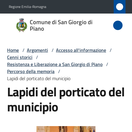
Vai al contenuto
Vai alla navigazione
Vai al footer
Regione Emilia-Romagna
Comune
Comune di San Giorgio di
di San
Piano
Giorgio
di Piano
Home
/
Argomenti
/
Accesso all'informazione
/
Cenni storici
/
Resistenza e Liberazione a San Giorgio di Piano
/
Percorso della memoria
/
Amministrazione
Lapidi del porticato del municipio
Lapidi del porticato del
Novità
municipio
Servizi
Vivere
San