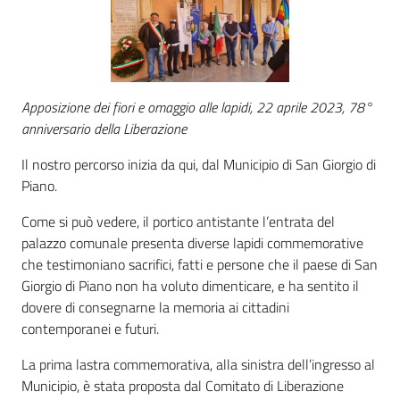
Giorgio
di
Piano
Apposizione dei fiori e omaggio alle lapidi, 22 aprile 2023, 78°
anniversario della Liberazione
Amministrazione
Il nostro percorso inizia da qui, dal Municipio di San Giorgio di
Trasparente
Piano.
Come si può vedere, il portico antistante l’entrata del
A
palazzo comunale presenta diverse lapidi commemorative
l
che testimoniano sacrifici, fatti e persone che il paese di San
b
Giorgio di Piano non ha voluto dimenticare, e ha sentito il
o
dovere di consegnarne la memoria ai cittadini
P
contemporanei e futuri.
r
e
La prima lastra commemorativa, alla sinistra dell’ingresso al
t
Municipio, è stata proposta dal Comitato di Liberazione