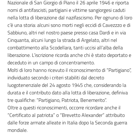
o
Nazionale di San Giorgio di Piano il 26 aprile 1946 e riporta
r
nomi di antifascisti, partigiani e vittime sangiorgesi caduti
i
nella lotta di liberazione dal nazifascismo. Per ognuno di loro
o
c’è una storia: alcuni sono morti negli eccidi di Cavezzzo e di
O
Sabbiuno, altri nel nostro paese presso casa Dardi e in via
n
Cinquanta, alcuni lungo la strada di Argelato, altri nel
l
combattimento alla Scodellara, tanti uccisi all’alba della
i
liberazione. L’iscrizione ricorda anche chi è stato deportato e
n
deceduto in un campo di concentramento.
e
Molti di loro hanno ricevuto il riconoscimento di “Partigiano”,
individuato secondo i criteri stabiliti dal decreto
luogotenenziale del 24 agosto 1945 che, considerando la
Tutti
durata e il contributo dato alla lotta di liberazione, definiva
gli
tre qualifiche: “Partigiano, Patriota, Benemerito”.
argomenti...
Oltre a questi riconoscimenti, occorre ricordare anche il
Menu selezionato
“Certificato al patriota” o “Brevetto Alexander” attribuito
dalle forze armate alleate in Italia dopo la Seconda guerra
Seguici
mondiale.
su