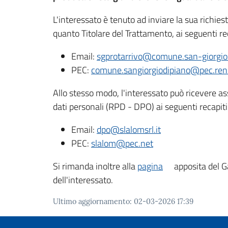
L'interessato è tenuto ad inviare la sua richiest
quanto Titolare del Trattamento, ai seguenti rec
Email:
sgprotarrivo@comune.san-giorgio-
PEC:
comune.sangiorgiodipiano@pec.renog
Allo stesso modo, l'interessato può ricevere ass
dati personali (RPD - DPO) ai seguenti recapiti
Email:
dpo@slalomsrl.it
PEC:
slalom@pec.net
Si rimanda inoltre alla
pagina
apposita del Ga
dell'interessato.
Ultimo aggiornamento
:
02-03-2026 17:39