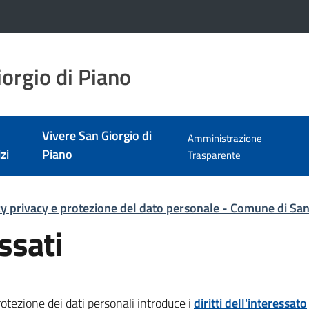
orgio di Piano
Vivere San Giorgio di
Amministrazione
zi
Piano
Trasparente
cy privacy e protezione del dato personale - Comune di San
essati
tezione dei dati personali introduce i
diritti dell'interessato