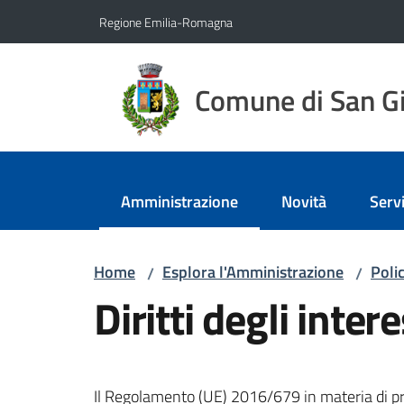
Vai al contenuto
Vai alla navigazione
Vai al footer
Regione Emilia-Romagna
Comune di San Gi
Amministrazione
Novità
Servi
Menu selezionato
Home
Esplora l'Amministrazione
Poli
/
/
Diritti degli inter
Il Regolamento (UE) 2016/679 in materia di pro