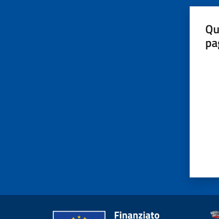
Qu
pa
Valut