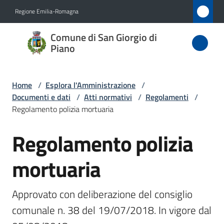
Vai al contenuto
Vai alla navigazione
Vai al footer
Regione Emilia-Romagna
Comune
Comune di San Giorgio di
di San
Piano
Giorgio
di Piano
Home
/
Esplora l'Amministrazione
/
Documenti e dati
/
Atti normativi
/
Regolamenti
/
Regolamento polizia mortuaria
Amministrazione
Regolamento polizia
Menu selezionato
Salta al contenuto
Novità
mortuaria
Servizi
Approvato con deliberazione del consiglio 
Vivere
comunale n. 38 del 19/07/2018. In vigore dal 
San