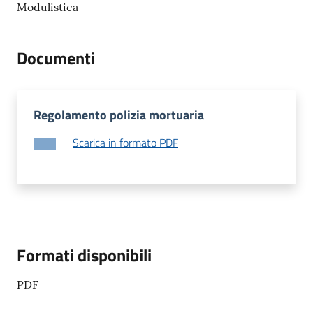
o
Modulistica
r
i
Documenti
o
O
n
l
Regolamento polizia mortuaria
i
n
Scarica in formato PDF
e
Tutti
gli
argomenti...
Formati disponibili
PDF
Seguici
su