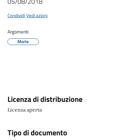
05/08/2018
Giorgio
di
Condividi
Vedi azioni
Piano
Argomenti
Morte
Amministrazione
Trasparente
A
l
b
Descrizione
Licenza di distribuzione
o
Licenza aperta
P
r
e
Tipo di documento
t