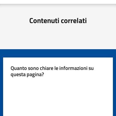
Giorgio
di
Piano
Contenuti correlati
Amministrazione
Trasparente
Quanto sono chiare le informazioni su
A
questa pagina?
l
b
Valuta da 1 a 5 stelle
o
P
r
e
t