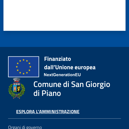
o
r
i
o
O
n
l
i
n
e
Tutti
Comune di San Giorgio
gli
di Piano
argomenti...
ESPLORA L'AMMINISTRAZIONE
Seguici
su
Organi di governo