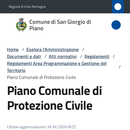
Vai al contenuto
Vai alla navigazione
Vai al footer
Regione Emilia-Romagna
Comune
Comune di San Giorgio di
di San
Piano
Giorgio
di Piano
Home
/
Esplora l'Amministrazione
/
Documenti e dati
/
Atti normativi
/
Regolamenti
/
Regolamenti Area Programmazione e Gestione del
/
Territorio
Amministrazione
Piano Comunale di Protezione Civile
Menu selezionato
Piano Comunale di
Novità
Protezione Civile
Servizi
Vivere
San
Ultimo aggiornamento
:
14-01-2026 16:22