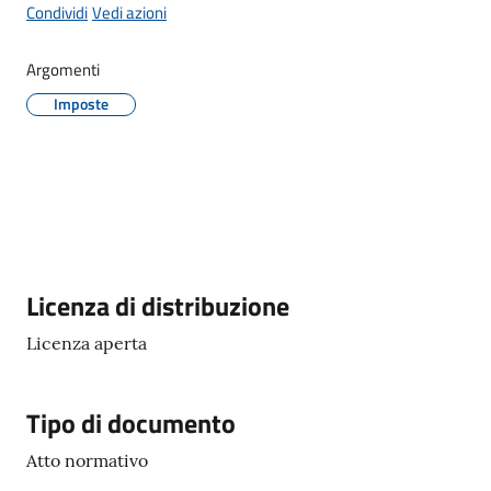
o
Condividi
Vedi azioni
r
i
Argomenti
o
Imposte
O
n
l
i
n
e
Descrizione
Licenza di distribuzione
Tutti
gli
Licenza aperta
argomenti...
Tipo di documento
Seguici
Atto normativo
su