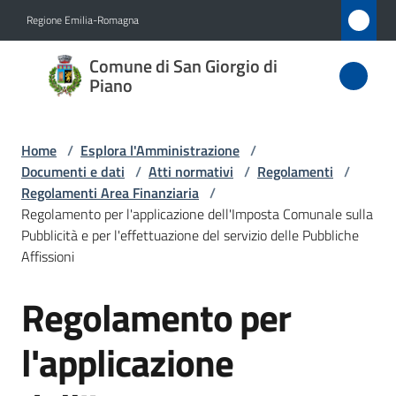
Vai al contenuto
Vai alla navigazione
Vai al footer
Regione Emilia-Romagna
Comune
Comune di San Giorgio di
di San
Piano
Giorgio
di Piano
Home
/
Esplora l'Amministrazione
/
Documenti e dati
/
Atti normativi
/
Regolamenti
/
Regolamenti Area Finanziaria
/
Regolamento per l'applicazione dell'Imposta Comunale sulla
Amministrazione
Pubblicità e per l'effettuazione del servizio delle Pubbliche
Menu selezionato
Affissioni
Novità
Regolamento per
Salta al contenuto
Servizi
l'applicazione
Vivere
San