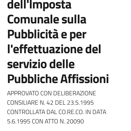
dell'Imposta
Giorgio
di
Comunale sulla
Piano
Pubblicità e per
l'effettuazione del
Amministrazione
servizio delle
Trasparente
Pubbliche Affissioni
A
l
b
APPROVATO CON DELIBERAZIONE 
o
CONSILIARE N. 42 DEL 23.5.1995 
P
CONTROLLATA DAL CO.RE.CO. IN DATA 
r
e
5.6.1995 CON ATTO N. 20090
t