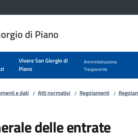
orgio di Piano
Vivere San Giorgio di
Amministrazione
zi
Piano
Trasparente
menti e dati
Atti normativi
Regolamenti
Regolam
/
/
/
rale delle entrate