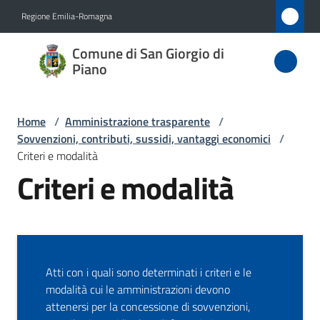
Vai al contenuto
Vai alla navigazione
Vai al footer
Regione Emilia-Romagna
Comune
Comune di San Giorgio di
di San
Piano
Giorgio
di Piano
Home
/
Amministrazione trasparente
/
Sovvenzioni, contributi, sussidi, vantaggi economici
/
Criteri e modalità
Criteri e modalità
Amministrazione
Menu selezionato
Novità
Servizi
Atti con i quali sono determinati i criteri e le
modalità cui le amministrazioni devono
Vivere
attenersi per la concessione di sovvenzioni,
San