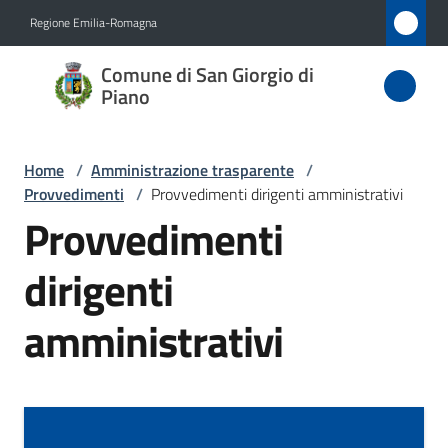
Vai al contenuto
Vai alla navigazione
Vai al footer
Regione Emilia-Romagna
Comune
Comune di San Giorgio di
di San
Piano
Giorgio
di Piano
Home
/
Amministrazione trasparente
/
Provvedimenti
/
Provvedimenti dirigenti amministrativi
Provvedimenti
Amministrazione
dirigenti
Menu selezionato
Novità
amministrativi
Servizi
Vivere
San