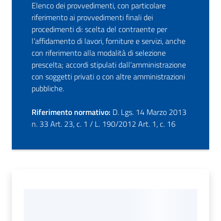
Giorgio
Elenco dei provvedimenti, con particolare
di
riferimento ai provvedimenti finali dei
Piano
procedimenti di: scelta del contraente per
l’affidamento di lavori, forniture e servizi, anche
con riferimento alla modalità di selezione
prescelta; accordi stipulati dall’amministrazione
con soggetti privati o con altre amministrazioni
pubbliche.
Amministrazione
Trasparente
Riferimento normativo:
D. Lgs. 14 Marzo 2013
Menu selezionato
n. 33 Art. 23, c. 1 / L. 190/2012 Art. 1, c. 16
A
l
b
o
P
r
e
t