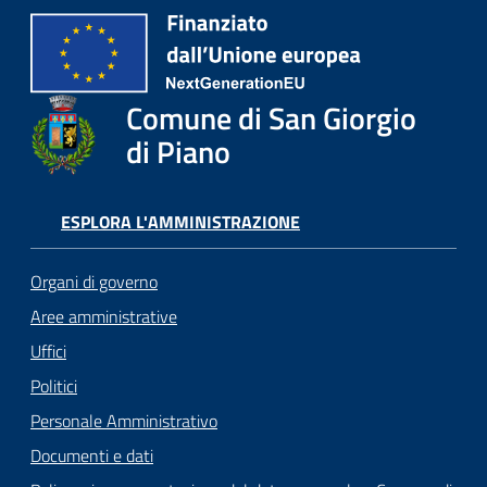
o
r
i
o
Comune di San Giorgio
O
n
di Piano
l
i
n
ESPLORA L'AMMINISTRAZIONE
e
Organi di governo
Tutti
Aree amministrative
gli
Uffici
argomenti...
Politici
Personale Amministrativo
Seguici
Documenti e dati
su