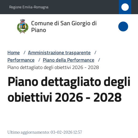
Vai al contenuto
Vai alla navigazione
Vai al footer
Regione Emilia-Romagna
Comune
Comune di San Giorgio di
di San
Piano
Giorgio
di Piano
Home
/
Amministrazione trasparente
/
Performance
/
Piano della Performance
/
Piano dettagliato degli obiettivi 2026 - 2028
Piano dettagliato degli
Amministrazione
Menu selezionato
obiettivi 2026 - 2028
Novità
Servizi
Vivere
San
Ultimo aggiornamento
:
03-02-2026 12:57