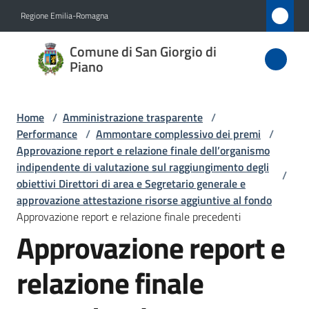
Vai al contenuto
Vai alla navigazione
Vai al footer
Regione Emilia-Romagna
Comune
Comune di San Giorgio di
di San
Piano
Giorgio
di Piano
Home
/
Amministrazione trasparente
/
Performance
/
Ammontare complessivo dei premi
/
Approvazione report e relazione finale dell’organismo
indipendente di valutazione sul raggiungimento degli
Amministrazione
/
obiettivi Direttori di area e Segretario generale e
Menu selezionato
approvazione attestazione risorse aggiuntive al fondo
Novità
Approvazione report e relazione finale precedenti
Approvazione report e
Servizi
relazione finale
Vivere
San