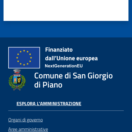
o
r
i
o
O
n
l
i
n
e
Comune di San Giorgio
di Piano
Tutti
gli
argomenti...
ESPLORA L'AMMINISTRAZIONE
Organi di governo
Seguici
Aree amministrative
su