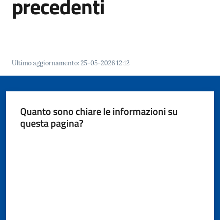
precedenti
Giorgio
di
Piano
Ultimo aggiornamento
:
25-05-2026 12:12
Amministrazione
Trasparente
Quanto sono chiare le informazioni su
Menu selezionato
questa pagina?
A
l
Valuta da 1 a 5 stelle
b
o
P
r
e
t