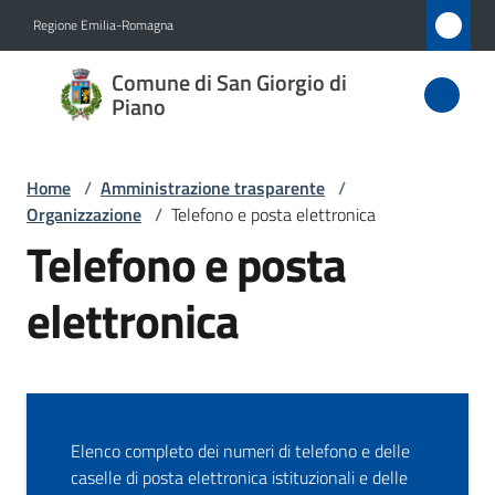
Vai al contenuto
Vai alla navigazione
Vai al footer
Regione Emilia-Romagna
Comune
Comune di San Giorgio di
di San
Piano
Giorgio
di Piano
Home
/
Amministrazione trasparente
/
Organizzazione
/
Telefono e posta elettronica
Telefono e posta
Amministrazione
elettronica
Menu selezionato
Novità
Servizi
Elenco completo dei numeri di telefono e delle
Vivere
caselle di posta elettronica istituzionali e delle
San