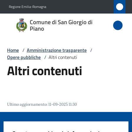
Vai al contenuto
Vai alla navigazione
Vai al footer
Regione Emilia-Romagna
Comune
Comune di San Giorgio di
di San
Piano
Giorgio
di Piano
Home
/
Amministrazione trasparente
/
Opere pubbliche
/
Altri contenuti
Altri contenuti
Amministrazione
Menu selezionato
Novità
Servizi
Ultimo aggiornamento
:
11-09-2025 11:30
Vivere
San