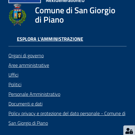
o
Comune di San Giorgio
r
i
di Piano
o
O
n
ESPLORA L'AMMINISTRAZIONE
l
i
Organi di governo
n
Aree amministrative
e
Uffici
Politici
Tutti
gli
Personale Amministrativo
argomenti...
Documenti e dati
Policy privacy e protezione del dato personale - Comune di
San Giorgio di Piano
Seguici
su