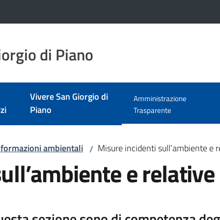
orgio di Piano
Vivere San Giorgio di
Amministrazione
zi
Piano
Menu selezionato
Trasparente
nformazioni ambientali
Misure incidenti sull’ambiente e r
/
ull’ambiente e relative 
uesta sezione sono di competenza degli 