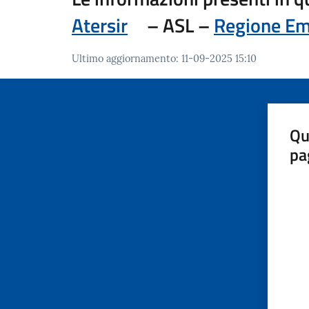
Atersir
– ASL –
Regione Em
Ultimo aggiornamento
:
11-09-2025 15:10
Qu
pa
Valut